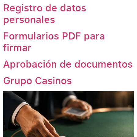
Registro de datos
personales
Formularios PDF para
firmar
Aprobación de documentos
Grupo Casinos