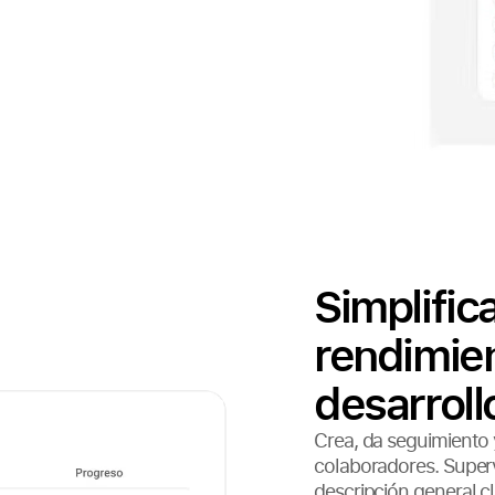
Simplifica
rendimien
desarroll
Crea, da seguimiento 
colaboradores. Superv
descripción general cl