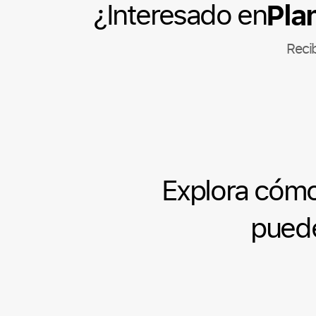
Pla
¿Interesado en
Reci
Explora cómo
pued