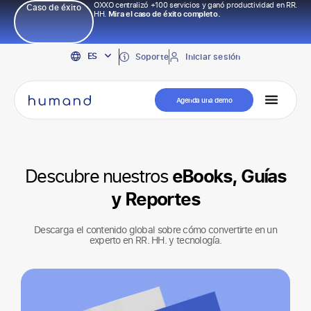
OXXO centralizó +100 servicios y ganó productividad en RR.
Caso de éxito
HH.
Mira el caso de éxito completo.
EN
ES
PT
Soporte
Iniciar sesión
Agenda una demo
Descubre nuestros
eBooks, Guías
y Reportes
Descarga el contenido global sobre cómo convertirte en un
experto en RR. HH. y tecnología.