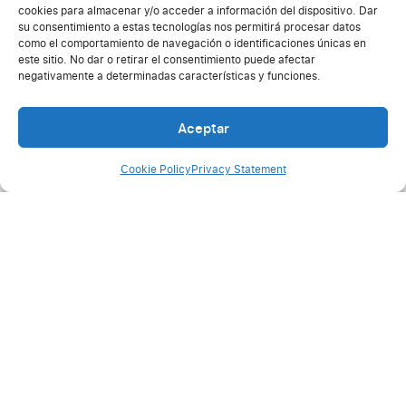
cookies para almacenar y/o acceder a información del dispositivo. Dar
su consentimiento a estas tecnologías nos permitirá procesar datos
como el comportamiento de navegación o identificaciones únicas en
este sitio. No dar o retirar el consentimiento puede afectar
negativamente a determinadas características y funciones.
Aceptar
Cookie Policy
Privacy Statement
Rec
Alfa
Partners
AI A
Comunicación interna en
03/08
grandes empresas: el desafío