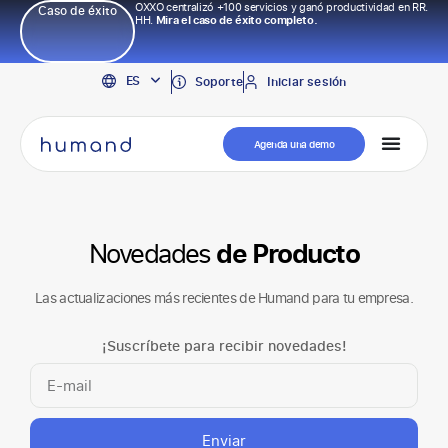
OXXO centralizó +100 servicios y ganó productividad en RR.
Caso de éxito
HH.
Mira el caso de éxito completo.
EN
ES
PT
Soporte
Iniciar sesión
Agenda una demo
Novedades
de Producto
Las actualizaciones más recientes de Humand para tu empresa.
¡Suscríbete para recibir novedades!
Enviar