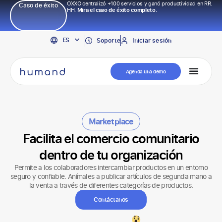
OXXO centralizó +100 servicios y ganó productividad en RR.
Caso de éxito
HH.
Mira el caso de éxito completo.
EN
ES
PT
Soporte
Iniciar sesión
Agenda una demo
Marketplace
Facilita el comercio comunitario
dentro de tu organización
Permite a los colaboradores intercambiar productos en un entorno
seguro y confiable. Anímales a publicar artículos de segunda mano a
la venta a través de diferentes categorías de productos.
Contáctanos