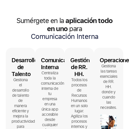
aplicación todo
Sumérgete en la
Gestión de RR. HH.
en uno
para
Desarrollo
Comunicación
Gestión
Operacione
de
Interna
de RR.
Gestiona
las tareas
Talento
HH.
Centraliza
esenciales
toda la
Gestiona
Todos los
de RR.
comunicación
el
procesos
HH.
interna de
desarrollo
de
donde y
tu
de talento
Recursos
cuando
empresa
de
Humanos
las
en una
manera
en un solo
necesites.
única app
eficiente y
lugar.
accesible
mejora la
Agiliza los
desde
productividad
procesos
cualquier
para
internos y
lugar.
impulsar
la
el éxito de
velocidad