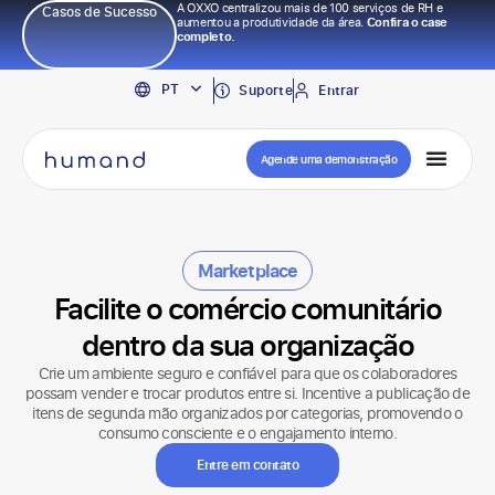
A OXXO centralizou mais de 100 serviços de RH e
Casos de Sucesso
aumentou a produtividade da área.
Confira o case
completo.
EN
PT
ES
Suporte
Entrar
Agende uma demonstração
Marketplace
Facilite o comércio comunitário
dentro da sua organização
Crie um ambiente seguro e confiável para que os colaboradores
possam vender e trocar produtos entre si. Incentive a publicação de
itens de segunda mão organizados por categorias, promovendo o
consumo consciente e o engajamento interno.
Entre em contato