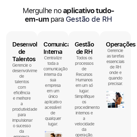
aplicativo tudo-
Mergulhe no
em-um
para
Comunicação Interna
Desenvolvimento
Comunicação
Gestão
Operações
de
Interna
de RH
Gerencie
as tarefas
Talentos
Centralize
Todos os
essenciais
toda a
processos
Gerencie o
de RH
comunicação
de
desenvolvimento
onde e
interna da
Recursos
de
quando
sua
Humanos
talentos
precisar.
empresa
em um só
com
em um
lugar.
eficiência
único
Simplifique
e melhore
aplicativo
os
a
acessível
procedimentos
produtividade
de
internos e
para
qualquer
a
impulsionar
lugar.
velocidade
o sucesso