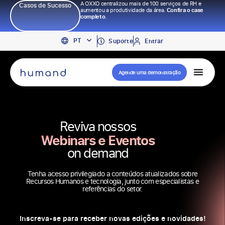
A OXXO centralizou mais de 100 serviços de RH e
Casos de Sucesso
aumentou a produtividade da área.
Confira o case
completo.
EN
PT
ES
Suporte
Entrar
Agende uma demonstração
Reviva nossos
Webinars e Eventos
on demand
Tenha acesso privilegiado a conteúdos atualizados sobre
Recursos Humanos e tecnologia, junto com especialistas e
referências do setor.
Inscreva-se para receber novas edições e novidades!