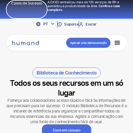
A OXXO centralizou mais de 100 serviços de RH e
Casos de Sucesso
aumentou a produtividade da área.
Confira o case
completo.
EN
PT
ES
Suporte
Entrar
Agende uma demonstração
Biblioteca de Conhecimento
Todos os seus recursos em um só
lugar
Forneça aos colaboradores acesso rápido e fácil às informações de
que precisam para ter sucesso. O módulo Biblioteca de Recursos é a
intranet de referência para organizar e compartilhar todos os
recursos essenciais da sua empresa. Agilize a comunicação com
uma fonte de conhecimento fácil de usar.
Entre em contato