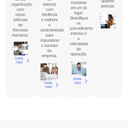
de
a cultura
desenvolvimento
onde e
Recursos
da sua
de
quando
Humanos
organização
talentos
precisar.
em um só
com
com
lugar.
nosso
eficiência
Simplifique
software
e melhore
os
de
a
procedimentos
Recursos
produtividade
internos e
Humanos.
para
a
impulsionar
velocidade
o sucesso
da
da
operação.
empresa.
Saiba
mais
Saiba
Saiba
mais
mais