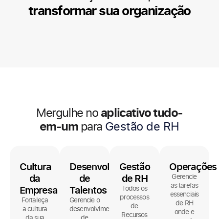
transformar sua organização
aplicativo tudo-
Mergulhe no
em-um
para
Comunicação Interna
Cultura
Desenvolvimento
Gestão
Operações
da
de
de RH
Gerencie
as tarefas
Empresa
Talentos
Todos os
essenciais
processos
Fortaleça
Gerencie o
de RH