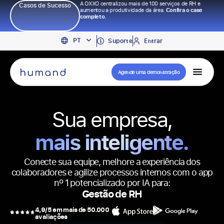
A OXXO centralizou mais de 100 serviços de RH e
Casos de Sucesso
aumentou a produtividade da área.
Confira o case
completo.
EN
PT
ES
Suporte
Entrar
Agende uma demonstração
Sua empresa,
mais inteligente.
Conecte sua equipe, melhore a experiência dos
colaboradores e agilize processos internos com o app
nº 1 potencializado por IA para:
Comunicação Interna
4,9/5 em mais de 50.000
avaliações