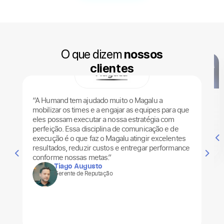
O que dizem
nossos
clientes
Humand:
Humand
Meses
“A Humand tem ajudado muito o Magalu a
“An
HRTech
capta
após
mobilizar os times e a engajar as equipes para que
lig
atende
US$ 66
chegar
eles possam executar a nossa estratégia com
nos
100 mil
mi e atrai
no Brasil,
perfeição. Essa disciplina de comunicação e de
dir
H
colabora
Kaszek e
Humand
execução é o que faz o Magalu atingir excelentes
mud
Leia mais
Leia mais
Leia mais
dores em
Marcos
levanta
resultados, reduzir custos e entregar performance
um ano
Galperin
US$ 66M
conforme nossas metas.”
de
como
Tiago Augusto
Gerente de Reputação
atuação
investido
no Brasil
res