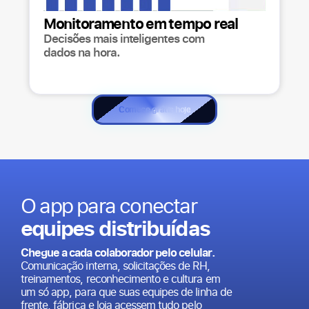
Monitoramento em tempo real
Decisões mais inteligentes com
dados na hora.
Comece grátis hoje
O app para conectar
equipes distribuídas
Chegue a cada colaborador pelo celular.
Comunicação interna, solicitações de RH,
treinamentos, reconhecimento e cultura em
um só app, para que suas equipes de linha de
frente, fábrica e loja acessem tudo pelo