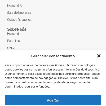
Humand AI
Sala de Imprensa
Guias e Relatórios
Sobre nós
Humand
Parceiros
ONGs
LGPD
Gerenciar consentimento
Para proporcionar as melhores experiências, utilizamos tecnologias
como cookies para armazenar e/ou acessar informações do dispositivo.
O consentimento para essas tecnologias nos permitirá processar dados
como comportamento de navegação ou IDs exclusivos neste site. Não
consentir ou retirar o consentimento pode afetar negativamente
determinados recursos e funções.
Media Kit
Copyright © 2026
Aceitar
Termos de uso
Humand.
Política de privacidade