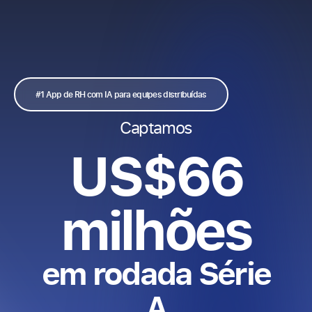
EN
PT
ES
Fale conosco
#1 App de RH com IA para equipes distribuídas
Captamos
US$66
milhões​
em rodada Série
A​