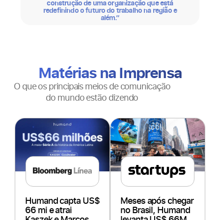
construção de uma organização que está
redefinindo o futuro do trabalho na região e
além.”
Matérias na Imprensa​
O que os principais meios de comunicação
do mundo estão dizendo​
Humand capta US$
Meses após chegar
66 mi e atrai
no Brasil, Humand
Empre
Kaszek e Marcos
levanta US$ 66M
levan