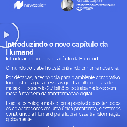
Marcos Galperin
PRESIDENTE EXECUTIVO E FUNDADOR​
Introduzindo o novo capítulo da
Humand​
Introduzindo um novo capítulo da Humand
O mundo do trabalho está entrando em uma nova era.
Por décadas, a tecnologia para o ambiente corporativo
foi construída para pessoas que trabalham atrás de
mesas — deixando 2,7 bilhões de trabalhadores sem
mesa à margem da transformação digital.
Hoje, a tecnologia mobile torna possível conectar todos
os colaboradores em uma única plataforma, e estamos
construindo a Humand para liderar essa transformação
globalmente.