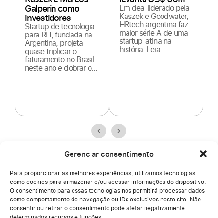
Galperin como
Em deal liderado pela
para 
Kaszek e Goodwater,
investidores
traba
HRtech argentina faz
Startup de tecnologia
mesa’
maior série A de uma
para RH, fundada na
todo
startup latina na
Argentina, projeta
A Hum
história. Leia...
quase triplicar o
uma ro
faturamento no Brasil
66 milh
neste ano e dobrar o...
por Ka
Goodwa
nos co
não...
Gerenciar consentimento
Para proporcionar as melhores experiências, utilizamos tecnologias
Milhões de pessoas já usam a
como cookies para armazenar e/ou acessar informações do dispositivo.
O consentimento para essas tecnologias nos permitirá processar dados
Humand
como comportamento de navegação ou IDs exclusivos neste site. Não
consentir ou retirar o consentimento pode afetar negativamente
Quer ver como funciona? Descubra como
determinados recursos e funções.