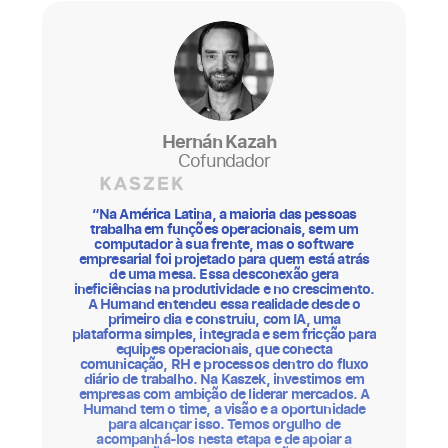
Hernán Kazah
Cofundador
“Na América Latina, a maioria das pessoas
trabalha em funções operacionais, sem um
a
s
computador à sua frente, mas o software
empresarial foi projetado para quem está atrás
de uma mesa. Essa desconexão gera
ineficiências na produtividade e no crescimento.
A Humand entendeu essa realidade desde o
e
primeiro dia e construiu, com IA, uma
plataforma simples, integrada e sem fricção para
equipes operacionais, que conecta
comunicação, RH e processos dentro do fluxo
p
diário de trabalho. Na Kaszek, investimos em
empresas com ambição de liderar mercados. A
Humand tem o time, a visão e a oportunidade
para alcançar isso. Temos orgulho de
acompanhá-los nesta etapa e de apoiar a
a