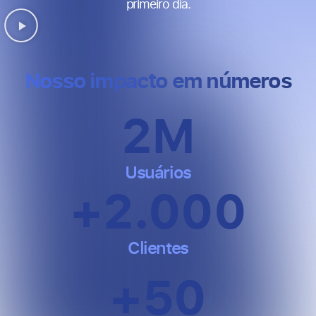
primeiro dia.
Nosso impacto em números​
2
M
Usuários
+
2.000
Clientes
+
50