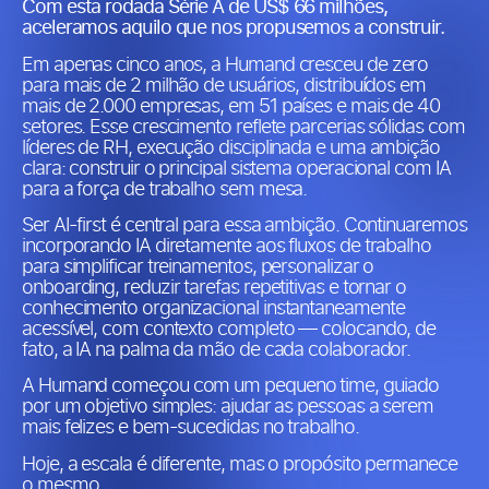
Com esta rodada Série A de US$ 66 milhões,
aceleramos aquilo que nos propusemos a construir.
Em apenas cinco anos, a Humand cresceu de zero
para mais de 2 milhão de usuários, distribuídos em
mais de 2.000 empresas, em 51 países e mais de 40
setores. Esse crescimento reflete parcerias sólidas com
líderes de RH, execução disciplinada e uma ambição
clara: construir o principal sistema operacional com IA
para a força de trabalho sem mesa.
Ser AI-first é central para essa ambição. Continuaremos
incorporando IA diretamente aos fluxos de trabalho
para simplificar treinamentos, personalizar o
onboarding, reduzir tarefas repetitivas e tornar o
conhecimento organizacional instantaneamente
acessível, com contexto completo — colocando, de
fato, a IA na palma da mão de cada colaborador.
A Humand começou com um pequeno time, guiado
por um objetivo simples: ajudar as pessoas a serem
mais felizes e bem-sucedidas no trabalho.
Hoje, a escala é diferente, mas o propósito permanece
o mesmo.