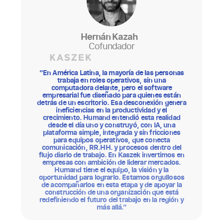
Hernán Kazah
Cofundador
‘
“En América Latina, la mayoría de las personas
trabaja en roles operativos, sin una
computadora delante, pero el software
empresarial fue diseñado para quienes están
detrás de un escritorio. Esa desconexión genera
i
ineficiencias en la productividad y el
crecimiento. Humand entendió esta realidad
desde el día uno y construyó, con IA, una
H
plataforma simple, integrada y sin fricciones
para equipos operativos, que conecta
r
comunicación, RR.HH. y procesos dentro del
A
flujo diario de trabajo. En Kaszek invertimos en
empresas con ambición de liderar mercados.
Humand tiene el equipo, la visión y la
p
oportunidad para lograrlo. Estamos orgullosos
s
de acompañarlos en esta etapa y de apoyar la
construcción de una organización que está
c
redefiniendo el futuro del trabajo en la región y
l
más allá.”