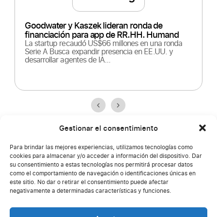
M
s
U
Goodwater y Kaszek lideran ronda de
L
financiación para app de RR.HH. Humand
r
La startup recaudó US$66 millones en una ronda
f
Serie A Busca expandir presencia en EE.UU. y
desarrollar agentes de IA...
Gestionar el consentimiento
Para brindar las mejores experiencias, utilizamos tecnologías como
Más de 2 millones de
cookies para almacenar y/o acceder a información del dispositivo. Dar
su consentimiento a estas tecnologías nos permitirá procesar datos
personas ya usan Humand.
como el comportamiento de navegación o identificaciones únicas en
este sitio. No dar o retirar el consentimiento puede afectar
¿Te mostramos cómo? Explora cómo
negativamente a determinadas características y funciones.
organizaciones en más de 50 países conectan a
toda su fuerza laboral en tiempo real.