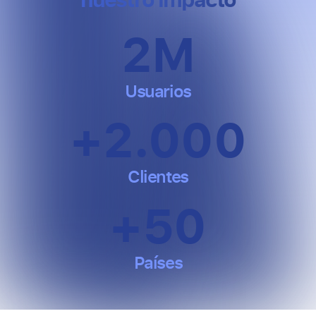
2
M
Usuarios
+
2.000
Clientes
+
50
Países