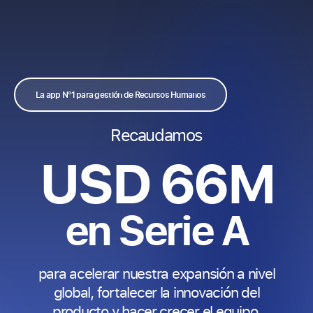
EN
ES
PT
Contactanos
La app N°1 para gestión de Recursos Humanos
Recaudamos
USD 66M
en Serie A
para acelerar nuestra expansión a nivel
global, fortalecer la innovación del
producto y hacer crecer el equipo.