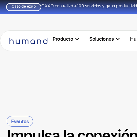
OXXO centralizó +100 servicios y ganó productivi
Caso de éxito
Producto
Soluciones
Hu
Eventos
Impulsa la conexió