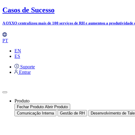
Ir
Casos de Sucesso
para
o
A OXXO centralizou mais de 100 serviços de RH e aumentou a produtividade 
conteúdo
PT
EN
ES
Suporte
Entrar
Produto
Fechar Produto
Abrir Produto
Comunicação Interna
Gestão de RH
Desenvolvimento de Tale