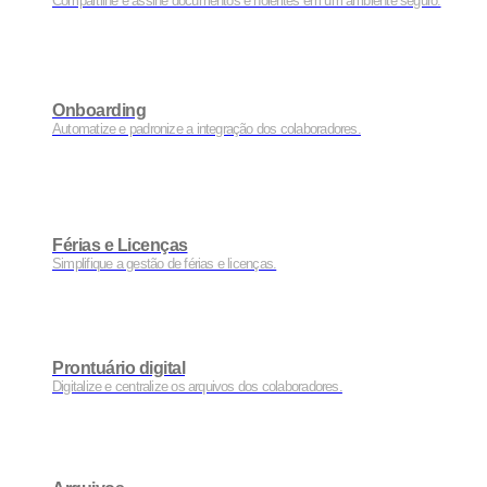
Compartilhe e assine documentos e holerites em um ambiente seguro.
Onboarding
Automatize e padronize a integração dos colaboradores.
Férias e Licenças
Simplifique a gestão de férias e licenças.
Prontuário digital
Digitalize e centralize os arquivos dos colaboradores.