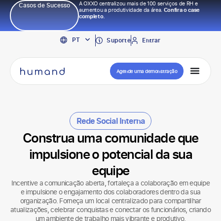
A OXXO centralizou mais de 100 serviços de RH e
Casos de Sucesso
aumentou a produtividade da área.
Confira o case
completo.
EN
PT
ES
Suporte
Entrar
Agende uma demonstração
Rede Social Interna
Construa uma comunidade que
impulsione o potencial da sua
equipe
Incentive a comunicação aberta, fortaleça a colaboração em equipe
e impulsione o engajamento dos colaboradores dentro da sua
organização. Forneça um local centralizado para compartilhar
atualizações, celebrar conquistas e conectar os funcionários, criando
um ambiente de trabalho mais vibrante e produtivo.