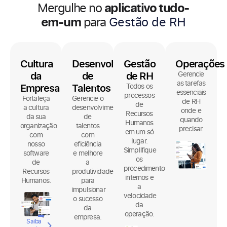
aplicativo tudo-
Mergulhe no
em-um
para
Comunicação Interna
Cultura
Desenvolvimento
Gestão
Operações
da
de
de RH
Gerencie
as tarefas
Empresa
Talentos
Todos os
essenciais
processos
Fortaleça
Gerencie o
de RH
de
a cultura
desenvolvimento
onde e
Recursos
da sua
de
quando
Humanos
organização
talentos
precisar.
em um só
com
com
lugar.
nosso
eficiência
Simplifique
software
e melhore
os
de
a
procedimentos
Recursos
produtividade
internos e
Humanos.
para
a
impulsionar
velocidade
o sucesso
da
da