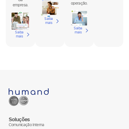
lugar.
velocidade
o sucesso
da
da
operação.
empresa.
Saiba
mais
Saiba
Saiba
mais
mais
Soluções