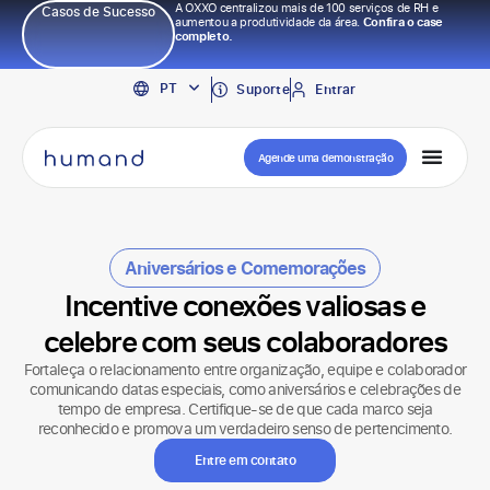
A OXXO centralizou mais de 100 serviços de RH e
Casos de Sucesso
aumentou a produtividade da área.
Confira o case
completo.
EN
PT
ES
Suporte
Entrar
Agende uma demonstração
Aniversários e Comemorações
Incentive conexões valiosas e
celebre com seus colaboradores
Fortaleça o relacionamento entre organização, equipe e colaborador
comunicando datas especiais, como aniversários e celebrações de
tempo de empresa. Certifique-se de que cada marco seja
reconhecido e promova um verdadeiro senso de pertencimento.
Entre em contato