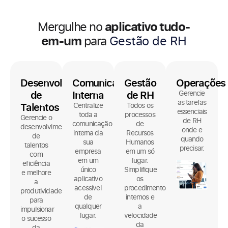
aplicativo tudo-
Mergulhe no
em-um
para
Comunicação Interna
Desenvolvimento
Comunicação
Gestão
Operações
de
Interna
de RH
Gerencie
as tarefas
Talentos
Centralize
Todos os
essenciais
toda a
processos
Gerencie o
de RH
comunicação
de
desenvolvimento
onde e
interna da
Recursos
de
quando
sua
Humanos
talentos
precisar.
empresa
em um só
com
em um
lugar.
eficiência
único
Simplifique
e melhore
aplicativo
os
a
acessível
procedimentos
produtividade
de
internos e
para
qualquer
a
impulsionar