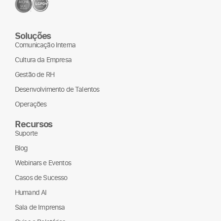
operacionais e de
suporte. Hoje, o RH
é chamado a ocupar
Soluções
uma posição
Comunicação Interna
estratégica, com
Cultura da Empresa
impacto direto no
negócio, na
Gestão de RH
sustentabilidade
Desenvolvimento de Talentos
organizacional e na
Operações
experiência das
pessoas.
Recursos
Suporte
Ao longo da
conversa,
Blog
discutimos por que
Webinars e Eventos
o futuro do trabalho
Casos de Sucesso
não se resume a
Humand AI
temas como home
office, benefícios
Sala de Imprensa
flexíveis ou adoção