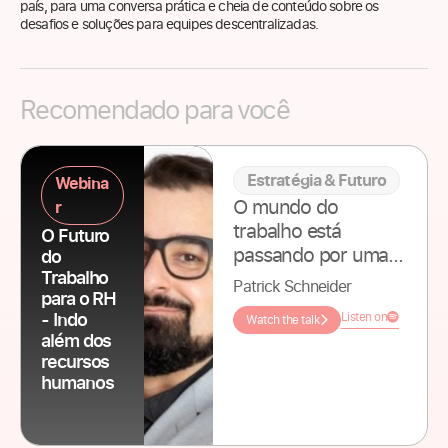
país, para uma conversa prática e cheia de conteúdo sobre os
desafios e soluções para equipes descentralizadas.
Recomendado para você
Estratégia & Futuro
Webina
O mundo do
r
trabalho está
O Futuro
passando por uma
do
transformação
Trabalho
Patrick Schneider
para o RH
profunda. Mais do
- Indo
Listen on
Watch the talk
que mudanças
além dos
pontuais, estamos
recursos
vivendo uma
humanos
reconfiguração
estrutural na forma
como o trabalho é