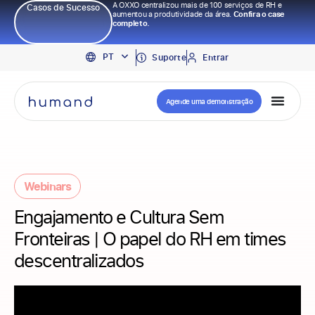
A OXXO centralizou mais de 100 serviços de RH e
Casos de Sucesso
aumentou a produtividade da área.
Confira o case
completo.
EN
PT
ES
Suporte
Entrar
Agende uma demonstração
Webinars
Engajamento e Cultura Sem
Fronteiras | O papel do RH em times
descentralizados