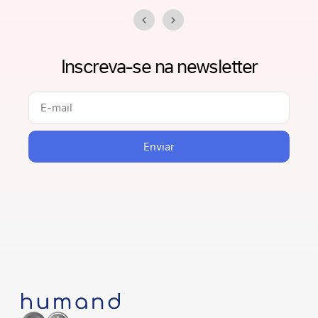
organizado, nas
relações entre
pessoas e empresas
Inscreva-se na newsletter
e no papel que o RH
ocupa dentro das
organizações.
Nesta edição do
HuTalks
,
Enviar
convidamos você a
o
refletir sobre
futuro do trabalho
para o RH
, indo
além da visão
tradicional de
Recursos Humanos,
que historicamente
esteve associada a
funções