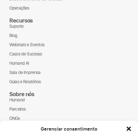
organizacional e na
Operações
experiência das
pessoas.
Recursos
Suporte
Ao longo da
conversa,
Blog
discutimos por que
Webinars e Eventos
o futuro do trabalho
Casos de Sucesso
não se resume a
Humand AI
temas como home
office, benefícios
Sala de Imprensa
flexíveis ou adoção
Guias e Relatórios
de novas
tecnologias. Esses
Sobre nós
Humand
elementos são
importantes, mas
Parceiros
não suficientes. O
ONGs
verdadeiro desafio
LGPD
Gerenciar consentimento
está em repensar o