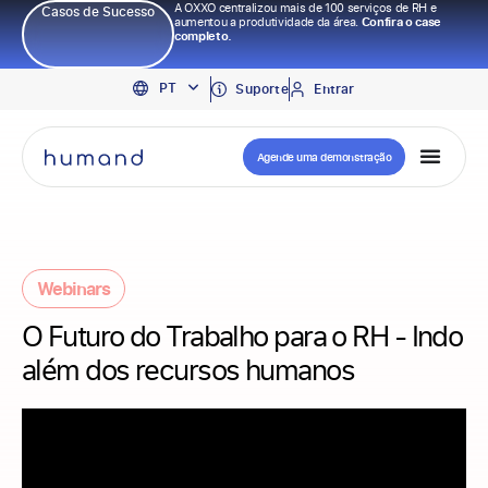
A OXXO centralizou mais de 100 serviços de RH e
Casos de Sucesso
aumentou a produtividade da área.
Confira o case
completo.
EN
PT
ES
Suporte
Entrar
Agende uma demonstração
Webinars
O Futuro do Trabalho para o RH - Indo
além dos recursos humanos