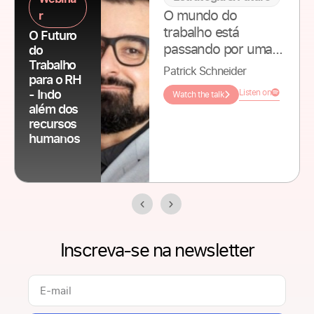
O mundo do
r
trabalho está
O Futuro
passando por uma
do
transformação
Trabalho
Patrick Schneider
para o RH
profunda. Mais do
- Indo
Listen on
Watch the talk
que mudanças
além dos
pontuais, estamos
recursos
vivendo uma
humanos
reconfiguração
estrutural na forma
como o trabalho é
organizado, nas
relações entre
pessoas e empresas
Inscreva-se na newsletter
e no papel que o RH
ocupa dentro das
organizações.
Nesta edição do