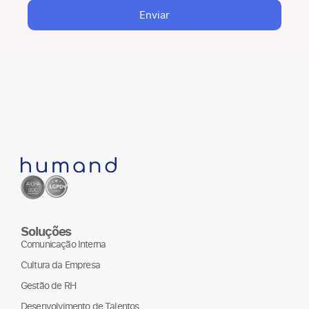
HuTalks
,
Enviar
convidamos você a
o
refletir sobre
futuro do trabalho
para o RH
, indo
além da visão
tradicional de
Recursos Humanos,
que historicamente
esteve associada a
funções
operacionais e de
suporte. Hoje, o RH
é chamado a ocupar
Soluções
uma posição
Comunicação Interna
estratégica, com
Cultura da Empresa
impacto direto no
negócio, na
Gestão de RH
sustentabilidade
Desenvolvimento de Talentos