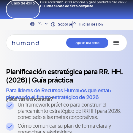
OXXO centralizó +100 servicios y ganó productividad en RR.
Caso de éxito
HH.
Mira el caso de éxito completo.
EN
ES
PT
Soporte
Iniciar sesión
Agenda una demo
Planificación estratégica para RR. HH.
(2026) | Guía práctica
Para líderes de Recursos Humanos que estan
planeando el futuro estratégico de 2026
¿Qué vas a encontrar?
Un framework práctico para construir el
planeamiento estratégico de RRHH para 2026,
conectado a las metas corporativas.
Cómo comunicar su plan de forma clara y
enganchar stakeholders.