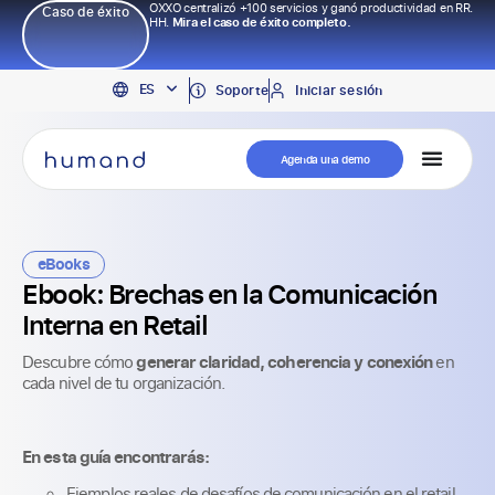
OXXO centralizó +100 servicios y ganó productividad en RR.
Caso de éxito
HH.
Mira el caso de éxito completo.
EN
ES
PT
Soporte
Iniciar sesión
Agenda una demo
eBooks
Ebook: Brechas en la Comunicación
Interna en Retail
Descubre cómo
generar claridad, coherencia y conexión
en
cada nivel de tu organización.
En esta guía encontrarás:
Ejemplos reales de desafíos de comunicación en el retail.