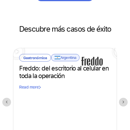
Descubre más casos de éxito
Argentina
Gastronómica
S
Freddo: del escritorio al celular en
X-
toda la operación
al
Read more
Rea