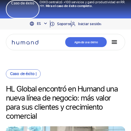
OXXO centralizó +100 servicios y ganó productividad en RR.
Caso de éxito
HH.
Mira el caso de éxito completo.
EN
ES
PT
Soporte
Iniciar sesión
Agenda una demo
Caso de éxito |
HL Global encontró en Humand una
nueva línea de negocio: más valor
para sus clientes y crecimiento
comercial