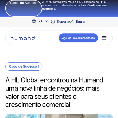
A OXXO centralizou mais de 100 serviços de RH e
Casos de Sucesso
aumentou a produtividade da área.
Confira o case
completo.
EN
PT
ES
Suporte
Entrar
Agende uma demonstração
Caso de Sucesso |
A HL Global encontrou na Humand
uma nova linha de negócios: mais
valor para seus clientes e
crescimento comercial