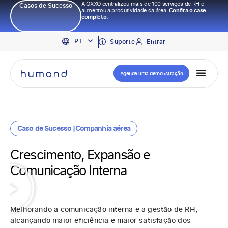
A OXXO centralizou mais de 100 serviços de RH e
Casos de Sucesso
aumentou a produtividade da área.
Confira o case
completo.
EN
PT
ES
Suporte
Entrar
Agende uma demonstração
Caso de Sucesso |
Companhia aérea
Crescimento, Expansão e
Comunicação Interna
Melhorando a comunicação interna e a gestão de RH,
alcançando maior eficiência e maior satisfação dos