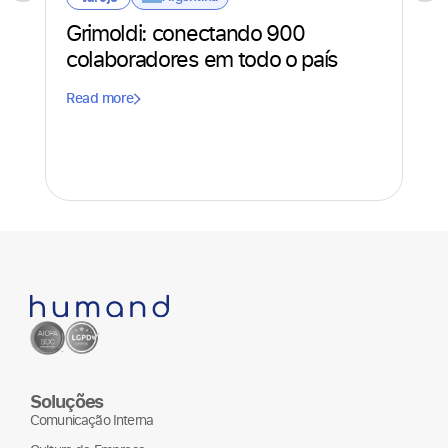
Grimoldi: conectando 900
S
colaboradores em todo o país
Or
a 
Read more
bo
Rea
Soluções
Comunicação Interna