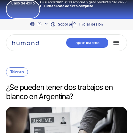
OXXO centralizó +100 servicios y ganó productividad en RR.
Caso de éxito
HH.
Mira el caso de éxito completo.
EN
ES
PT
Soporte
Iniciar sesión
Agenda una demo
Talento
¿Se pueden tener dos trabajos en
blanco en Argentina?