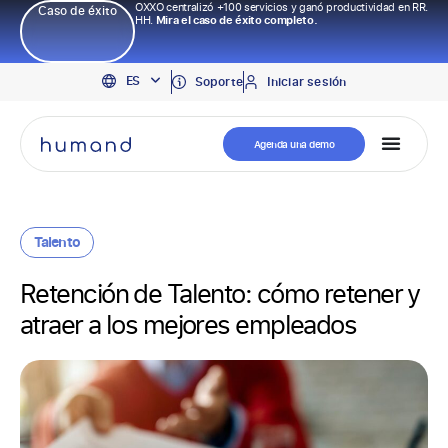
OXXO centralizó +100 servicios y ganó productividad en RR.
Caso de éxito
HH.
Mira el caso de éxito completo.
EN
ES
PT
Soporte
Iniciar sesión
Agenda una demo
Talento
Retención de Talento: cómo retener y
atraer a los mejores empleados