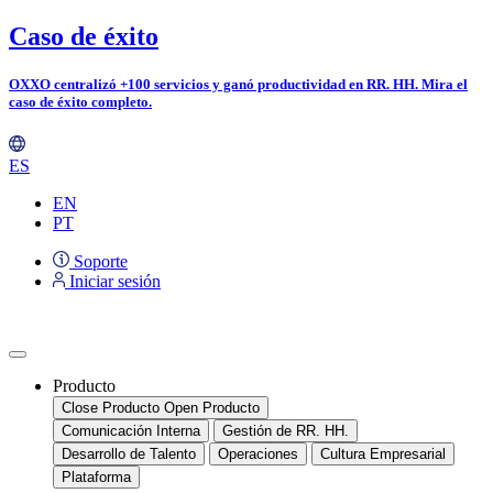
Ir
Caso de éxito
al
contenido
OXXO centralizó +100 servicios y ganó productividad en RR. HH.
Mira el
caso de éxito completo.
ES
EN
PT
Soporte
Iniciar sesión
Producto
Close Producto
Open Producto
Comunicación Interna
Gestión de RR. HH.
Desarrollo de Talento
Operaciones
Cultura Empresarial
Plataforma