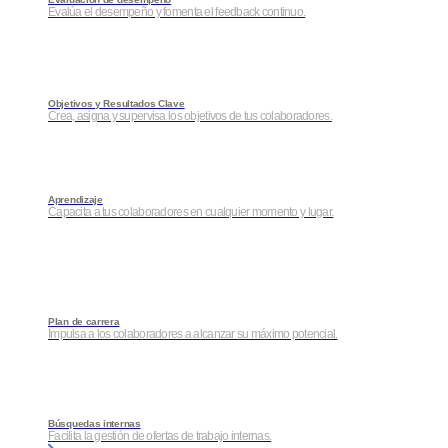
Evalúa el desempeño y fomenta el feedback continuo.
Objetivos y Resultados Clave
Crea, asigna y supervisa los objetivos de tus colaboradores.
Aprendizaje
Capacita a tus colaboradores en cualquier momento y lugar.
Plan de carrera
Impulsa a los colaboradores a alcanzar su máximo potencial.
Búsquedas internas
Facilita la gestión de ofertas de trabajo internas.