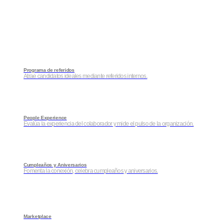
Programa de referidos
Atrae candidatos ideales mediante referidos internos.
People Experience
Evalúa la experiencia del colaborador y mide el pulso de la organización.
Cumpleaños y Aniversarios
Fomenta la conexión, celebra cumpleaños y aniversarios.
Marketplace