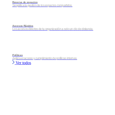
Reserva de espacios
Simplifica la gestión de los espacios compartidos.
Accesos Rápidos
Los accesos directos de tu organización a solo un clic de distancia.
Políticas
Agiliza el acceso y cumplimiento de políticas internas.
Ver todos