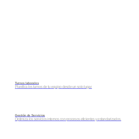
Turnos laborales
Planifica los turnos de tu equipo desde un solo lugar.
Gestión de Servicios
Optimiza los servicios internos con procesos eficientes y estandarizados.