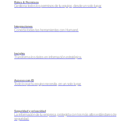
Roles & Permisos
Gestiona todos los permisos de tu equipo, desde un solo lugar.
Integraciones
Conecta todas tus herramientas con Humand.
Insights
Transforma los datos en información estratégica.
Acceso con ID
Todo lo que tu equipo necesita, en un solo lugar.
Seguridad y privacidad
La información de tu empresa, protegida con los más altos estándares de
seguridad.