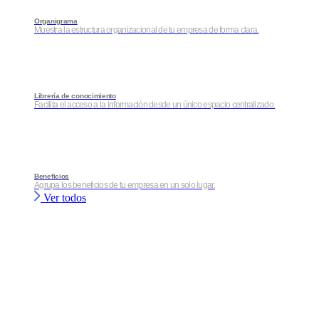
Organigrama
Muestra la estructura organizacional de tu empresa de forma clara.
Librería de conocimiento
Facilita el acceso a la información desde un único espacio centralizado.
Beneficios
Agrupa los beneficios de tu empresa en un solo lugar.
Ver todos