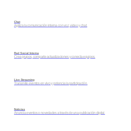
Chat
Agiliza la comunicación interna con voz, video y chat.
Red Social Interna
Crea grupos, comparte actualizaciones y conecta equipos.
Live Streaming
Transmite eventos en vivo y potencia la participación.
Noticias
Anuncia eventos o novedades a través de una publicación digital.