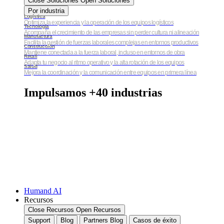
Close Soluciones
Open Soluciones
Por industria
Logística
Optimiza la experiencia y la operación de los equipos logísticos
Tecnología
Acompaña el crecimiento de las empresas sin perder cultura ni alineación
Manufactura
Facilita la gestión de fuerzas laborales complejas en entornos productivos
Construcción
Mantiene conectada a la fuerza laboral, incluso en entornos de obra
Retail
Adapta tu negocio al ritmo operativo y la alta rotación de los equipos
Salud
Mejora la coordinación y la comunicación entre equipos en primera línea
Impulsamos +40 industrias
Humand AI
Recursos
Close Recursos
Open Recursos
Support
Blog
Partners Blog
Casos de éxito