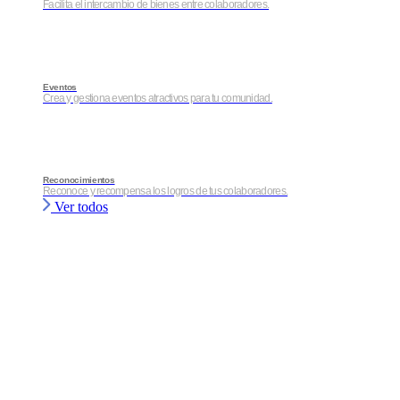
Facilita el intercambio de bienes entre colaboradores.
Eventos
Crea y gestiona eventos atractivos para tu comunidad.
Reconocimientos
Reconoce y recompensa los logros de tus colaboradores.
Ver todos