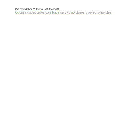
Formularios y flujos de trabajo
Optimiza solicitudes con flujos de trabajo claros y personalizables.