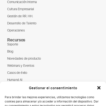
Comunicación Interna
Cultura Empresarial
Gestión de RR. HH.
Desarrollo de Talento
Operaciones
Recursos
Soporte
Blog
Novedades de producto
Webinars y Eventos
Casos de éxito
Humand AI
Guías y Reportes
Gestionar el consentimiento
Nosotros
Para brindar las mejores experiencias, utilizamos tecnologías como
Humand
cookies para almacenar y/o acceder a información del dispositivo. Dar
su consentimiento a estas tecnologías nos permitirá procesar datos