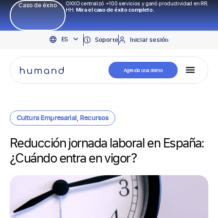
OXXO centralizó +100 servicios y ganó productividad en RR.
Caso de éxito
HH.
Mira el caso de éxito completo.
EN
ES
PT
Soporte
Iniciar sesión
Agenda una demo
Cultura Empresarial
,
Recursos
Reducción jornada laboral en España:
¿Cuándo entra en vigor?