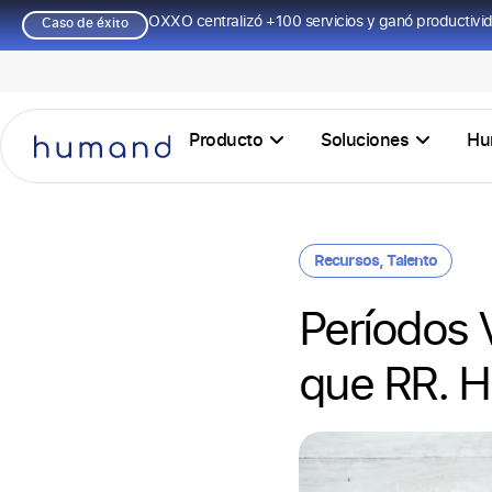
OXXO centralizó +100 servicios y ganó productivi
Caso de éxito
Producto
Soluciones
Hu
Recursos
,
Talento
Períodos 
que RR. H