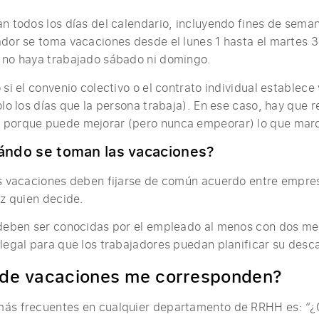
n todos los días del calendario, incluyendo fines de seman
ador se toma vacaciones desde el lunes 1 hasta el martes 
e no haya trabajado sábado ni domingo.
 si el convenio colectivo o el contrato individual establec
olo los días que la persona trabaja). En ese caso, hay que r
 porque puede mejorar (pero nunca empeorar) lo que marca
ándo se toman las vacaciones?
as vacaciones deben fijarse de común acuerdo entre empresa
ez quien decide.
 deben ser conocidas por el empleado al menos con dos me
 legal para que los trabajadores puedan planificar su des
 de vacaciones me corresponden?
más frecuentes en cualquier departamento de RRHH es: “¿