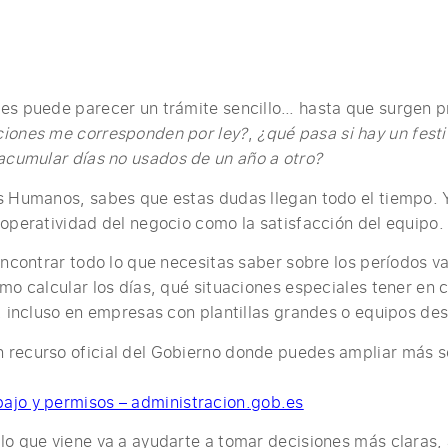
nes puede parecer un trámite sencillo… hasta que surgen 
ciones me corresponden por ley?
,
¿qué pasa si hay un fest
cumular días no usados de un año a otro?
s Humanos, sabes que estas dudas llegan todo el tiempo. 
 operatividad del negocio como la satisfacción del equipo.
 encontrar todo lo que necesitas saber sobre los períodos 
ómo calcular los días, qué situaciones especiales tener en
s, incluso en empresas con plantillas grandes o equipos de
 recurso oficial del Gobierno donde puedes ampliar más s
bajo y permisos – administracion.gob.es
lo que viene va a ayudarte a tomar decisiones más claras, a