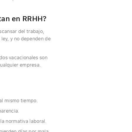
rtan en RRHH?
scansar del trabajo,
r ley, y no dependen de
odos vacacionales son
cualquier empresa.
 al mismo tiempo.
parencia.
la normativa laboral.
pierden días por mala