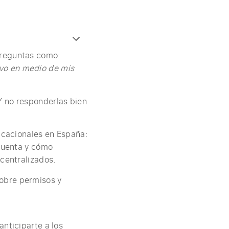
preguntas como:
ivo en medio de mis
Y no responderlas bien
vacacionales en España:
 cuenta y cómo
scentralizados.
obre permisos y
nticiparte a los