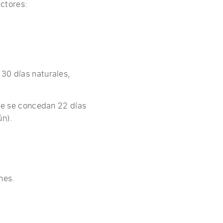
ctores:
 30 días naturales,
que se concedan 22 días
ún).
nes.