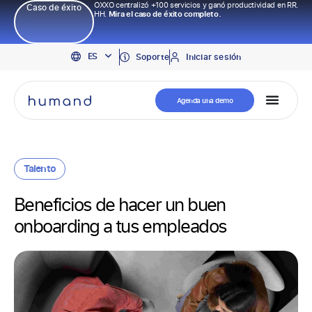
OXXO centralizó +100 servicios y ganó productividad en RR.
Caso de éxito
HH.
Mira el caso de éxito completo.
EN
ES
PT
Soporte
Iniciar sesión
Agenda una demo
Talento
Beneficios de hacer un buen
onboarding a tus empleados