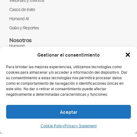
Webinars y Eventos
Casos de éxito
Humand AI
Guías y Reportes
Nosotros
Humand
Gestionar el consentimiento
Página de empleo
Partners
Para brindar las mejores experiencias, utilizamos tecnologías como
cookies para almacenar y/o acceder a información del dispositivo. Dar
ONGs
su consentimiento a estas tecnologías nos permitirá procesar datos
como el comportamiento de navegación o identificaciones únicas en
este sitio. No dar o retirar el consentimiento puede afectar
negativamente a determinadas características y funciones.
Aceptar
Cookie Policy
Privacy Statement
Copyright © 2026 Humand.