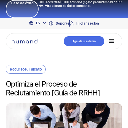
OXXO centralizó +100 servicios y ganó productividad en RR.
Caso de éxito
HH.
Mira el caso de éxito completo.
EN
ES
PT
Soporte
Iniciar sesión
Agenda una demo
Recursos
,
Talento
Optimiza el Proceso de
Reclutamiento [Guía de RRHH]