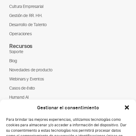
Cultura Empresarial
Gestión de RR. HH.
Desarrollo de Talento
Operaciones
Recursos
Soporte
Blog
Novedades de producto
Webinars y Eventos
Casos de éxito
Humand AI
Guías y Reportes
Gestionar el consentimiento
Nosotros
Para brindar las mejores experiencias, utilizamos tecnologías como
Humand
cookies para almacenar y/o acceder a información del dispositivo. Dar
su consentimiento a estas tecnologías nos permitirá procesar datos
Página de empleo
como el comportamiento de navegación o identificaciones únicas en