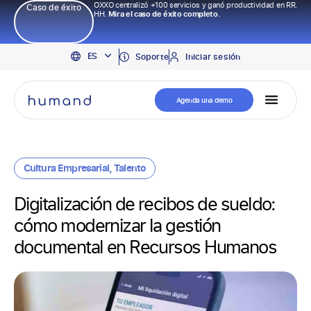
OXXO centralizó +100 servicios y ganó productividad en RR.
Caso de éxito
HH.
Mira el caso de éxito completo.
EN
ES
PT
Soporte
Iniciar sesión
Agenda una demo
Cultura Empresarial
,
Talento
Digitalización de recibos de sueldo:
cómo modernizar la gestión
documental en Recursos Humanos