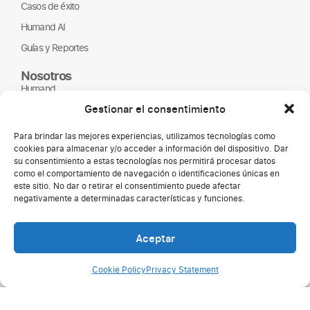
Casos de éxito
Humand AI
Guías y Reportes
Nosotros
Humand
Gestionar el consentimiento
Página de empleo
Partners
Para brindar las mejores experiencias, utilizamos tecnologías como
cookies para almacenar y/o acceder a información del dispositivo. Dar
ONGs
su consentimiento a estas tecnologías nos permitirá procesar datos
como el comportamiento de navegación o identificaciones únicas en
este sitio. No dar o retirar el consentimiento puede afectar
negativamente a determinadas características y funciones.
Aceptar
Cookie Policy
Privacy Statement
Copyright © 2026 Humand.