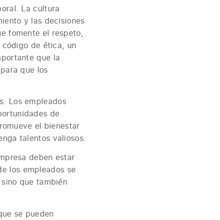
oral. La cultura
miento y las decisiones
ue fomente el respeto,
n código de ética, un
mportante que la
 para que los
os. Los empleados
portunidades de
 promueve el bienestar
enga talentos valiosos.
 empresa deben estar
de los empleados se
, sino que también
 que se pueden