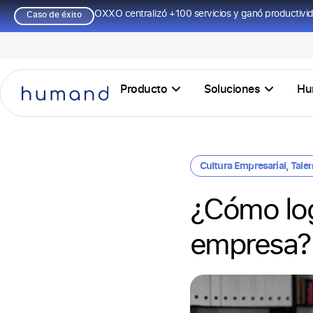
OXXO centralizó +100 servicios y ganó productivi
Caso de éxito
Producto
Soluciones
Hu
Cultura Empresarial
,
Tale
¿Cómo log
empresa?