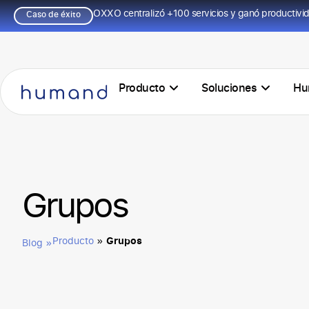
OXXO centralizó +100 servicios y ganó productivi
Caso de éxito
Producto
Soluciones
Hu
Grupos
Grupos
Producto
»
Blog »