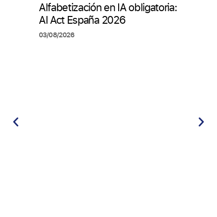
Alfabetización en IA obligatoria:
Cómo
AI Act España 2026
pers
arti
03/08/2026
en R
20/07