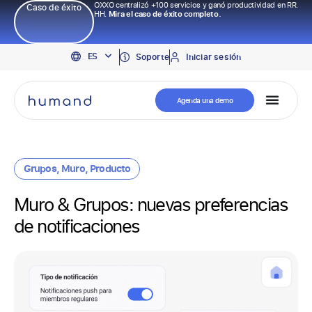
OXXO centralizó +100 servicios y ganó productividad en RR.
Caso de éxito
HH.
Mira el caso de éxito completo.
EN
ES
PT
Soporte
Iniciar sesión
Agenda una demo
Grupos
,
Muro
,
Producto
Muro & Grupos: nuevas preferencias
de notificaciones