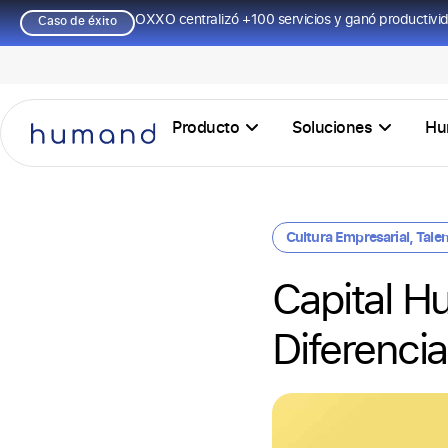
OXXO centralizó +100 servicios y ganó productivi
Caso de éxito
Producto
Soluciones
Hu
Cultura Empresarial
,
Tale
Capital 
Diferenci