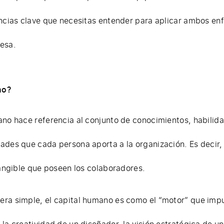
encias clave que necesitas entender para aplicar ambos e
esa.
no?
ano hace referencia al conjunto de conocimientos, habilida
ades que cada persona aporta a la organización. Es decir
tangible que poseen los colaboradores.
ra simple, el capital humano es como el “motor” que impu
la creatividad de un diseñador, la visión estratégica de un