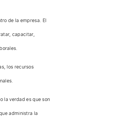
ro de la empresa. El
tar, capacitar,
borales.
as, los recursos
nales.
o la verdad es que son
 que administra la