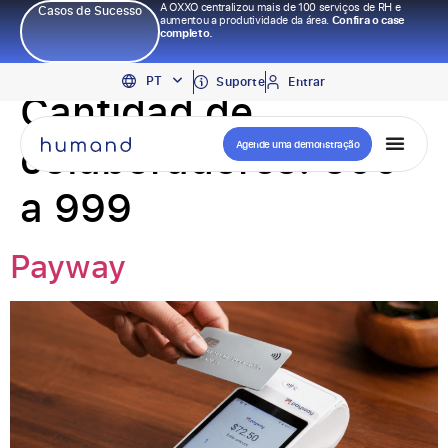
A OXXO centralizou mais de 100 serviços de RH e
Casos de Sucesso
aumentou a produtividade da área.
Confira o case
completo.
EN
PT
ES
Suporte
Entrar
Cantidad de
colaboradores:
500
Agende uma demonstração
a 999
Payway