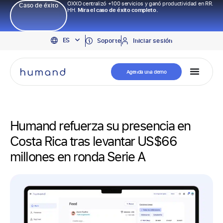
OXXO centralizó +100 servicios y ganó productividad en RR.
Caso de éxito
HH.
Mira el caso de éxito completo.
EN
ES
PT
Soporte
Iniciar sesión
Agenda una demo
Humand refuerza su presencia en
Costa Rica tras levantar US$66
millones en ronda Serie A