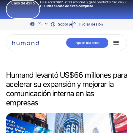
OXXO centralizó +100 servicios y ganó productividad en RR.
Caso de éxito
HH.
Mira el caso de éxito completo.
EN
ES
PT
Soporte
Iniciar sesión
Agenda una demo
Humand levantó US$66 millones para
acelerar su expansión y mejorar la
comunicación interna en las
empresas