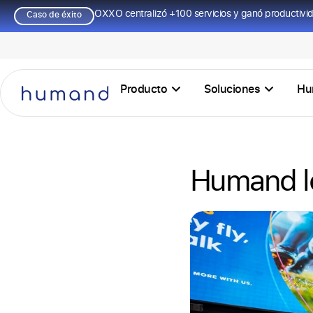
OXXO centralizó +100 servicios y ganó productivi
Caso de éxito
Producto
Soluciones
Hu
Humand le