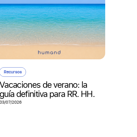
Cultura
Digit
sueld
Recursos
gesti
Vacaciones de verano: la
Recu
guía definitiva para RR. HH.
16/06/20
03/07/2026