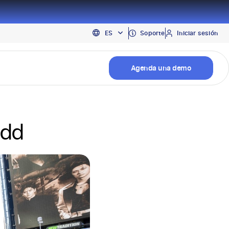
EN
Soporte
Iniciar sesión
ES
PT
Agenda una demo
mdd