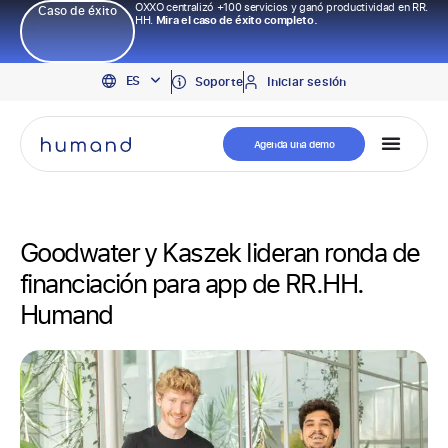
OXXO centralizó +100 servicios y ganó productividad en RR.
Caso de éxito
HH.
Mira el caso de éxito completo.
EN
ES
PT
Soporte
Iniciar sesión
Agenda una demo
Goodwater y Kaszek lideran ronda de
financiación para app de RR.HH.
Humand