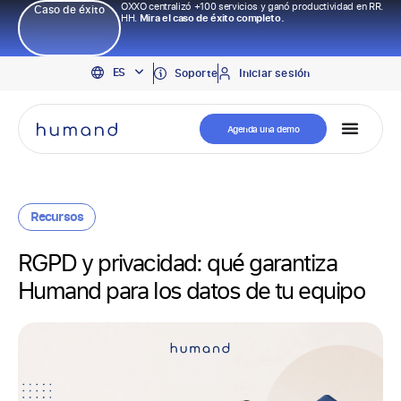
OXXO centralizó +100 servicios y ganó productividad en RR.
Caso de éxito
HH.
Mira el caso de éxito completo.
EN
ES
PT
Soporte
Iniciar sesión
Agenda una demo
Recursos
RGPD y privacidad: qué garantiza
Humand para los datos de tu equipo