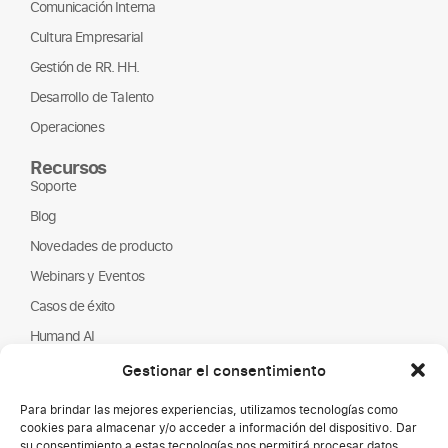
Comunicación Interna
Cultura Empresarial
Gestión de RR. HH.
Desarrollo de Talento
Operaciones
Recursos
Soporte
Blog
Novedades de producto
Webinars y Eventos
Casos de éxito
Humand AI
Guías y Reportes
Gestionar el consentimiento
Nosotros
Para brindar las mejores experiencias, utilizamos tecnologías como
Humand
cookies para almacenar y/o acceder a información del dispositivo. Dar
su consentimiento a estas tecnologías nos permitirá procesar datos