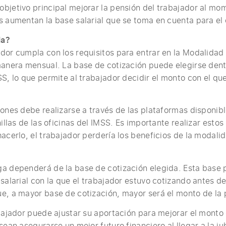
bjetivo principal mejorar la pensión del trabajador al mom
s aumentan la base salarial que se toma en cuenta para el 
la?
dor cumpla con los requisitos para entrar en la Modalida
manera mensual. La base de cotización puede elegirse dent
SS, lo que permite al trabajador decidir el monto con el qu
iones debe realizarse a través de las plataformas disponibl
nillas de las oficinas del IMSS. Es importante realizar est
acerlo, el trabajador perdería los beneficios de la modali
a dependerá de la base de cotización elegida. Esta base 
salarial con la que el trabajador estuvo cotizando antes de
e, a mayor base de cotización, mayor será el monto de la 
abajador puede ajustar su aportación para mejorar el monto 
sean asegurarse un mejor futuro financiero al llegar a la ju