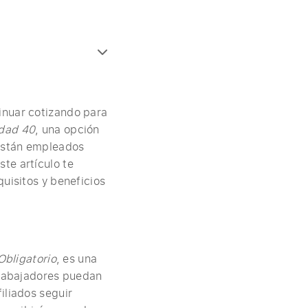
inuar cotizando para
dad 40
, una opción
 están empleados
te artículo te
uisitos y beneficios
Obligatorio
, es una
 trabajadores puedan
iliados seguir