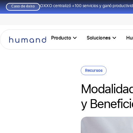
OXXO centralizó +100 servicios y ganó productivi
Caso de éxito
Producto
Soluciones
Hu
Recursos
Modalidad
y Benefic