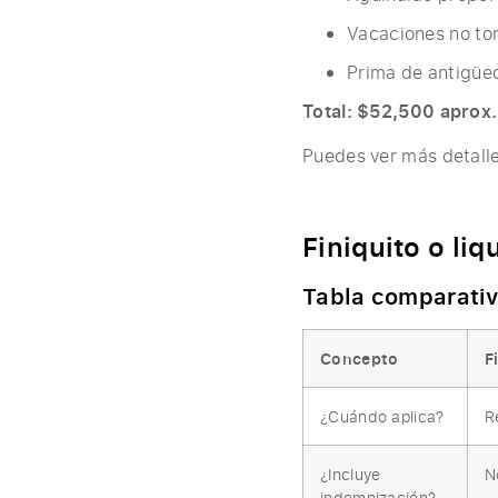
Vacaciones no to
Prima de antigüe
Total: $52,500 aprox.
Puedes ver más detalle
Finiquito o li
Tabla comparativ
Concepto
F
¿Cuándo aplica?
R
¿Incluye
N
indemnización?