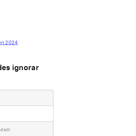
 en 2024
des ignorar
edad)