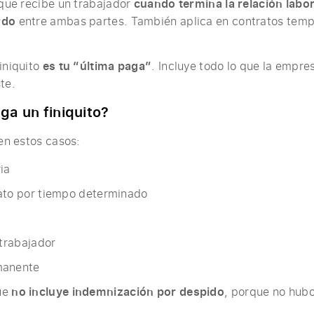
que recibe un trabajador
cuando termina la relación labo
rdo
entre ambas partes. También aplica en contratos tempo
iniquito
es tu “última paga”
. Incluye todo lo que la empre
te.
ga un finiquito?
 en estos casos:
ia
ato por tiempo determinado
 trabajador
manente
ue
no incluye indemnización por despido
, porque no hubo