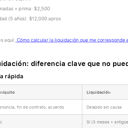
madas + prima: $2,500
dad (5 años): $12,000 aprox.
s aquí:
Cómo calcular la liquidación que me corresponde
quidación: diferencia clave que no pue
a rápida
iniquito
Liquidación
enuncia, fin de contrato, acuerdo
Despido sin causa
o
Sí (3 meses + antigü