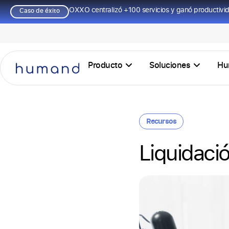
OXXO centralizó +100 servicios y ganó productivi
Caso de éxito
Producto
Soluciones
Hu
Recursos
Liquidació