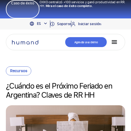
OXXO centralizó +100 servicios y ganó productividad en RR.
Caso de éxito
HH.
Mira el caso de éxito completo.
EN
ES
PT
Soporte
Iniciar sesión
Agenda una demo
Recursos
¿Cuándo es el Próximo Feriado en
Argentina? Claves de RR HH