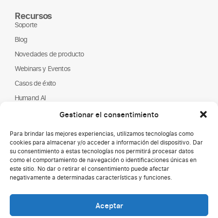
Recursos
Soporte
Blog
Novedades de producto
Webinars y Eventos
Casos de éxito
Humand AI
Guías y Reportes
Gestionar el consentimiento
Nosotros
Para brindar las mejores experiencias, utilizamos tecnologías como
Humand
cookies para almacenar y/o acceder a información del dispositivo. Dar
su consentimiento a estas tecnologías nos permitirá procesar datos
Página de empleo
como el comportamiento de navegación o identificaciones únicas en
este sitio. No dar o retirar el consentimiento puede afectar
Partners
negativamente a determinadas características y funciones.
ONGs
Aceptar