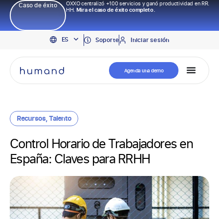
OXXO centralizó +100 servicios y ganó productividad en RR.
Caso de éxito
HH.
Mira el caso de éxito completo.
EN
ES
PT
Soporte
Iniciar sesión
Agenda una demo
Recursos
,
Talento
Control Horario de Trabajadores en
España: Claves para RRHH