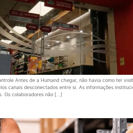
trole Antes de a Humand chegar, não havia como ter visibi
los canais desconectados entre si. As informações institu
os. Os colaboradores não […]