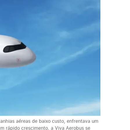
nhias aéreas de baixo custo, enfrentava um
um rápido crescimento, a Viva Aerobus se