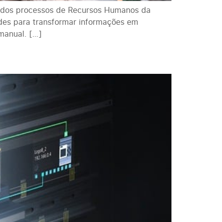
 dos processos de Recursos Humanos da
ades para transformar informações em
manual. […]