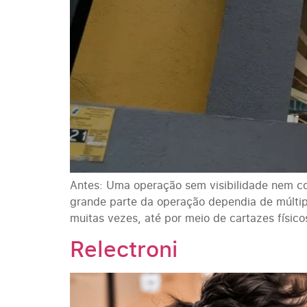
Antes: Uma operação sem visibilidade nem con
grande parte da operação dependia de múltip
muitas vezes, até por meio de cartazes físic
Relectroni