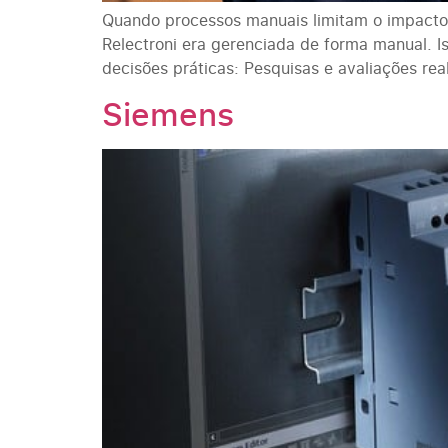
Quando processos manuais limitam o impact
Relectroni era gerenciada de forma manual. I
decisões práticas: Pesquisas e avaliações re
Siemens