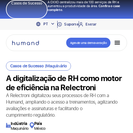
A OXXO centralizou mais de 100 serviços de RH e
Casos de Sucesso
aumentou a produtividade da área.
Confira o case
completo.
EN
PT
ES
Suporte
Entrar
Agende uma demonstração
Casos de Sucesso |
Maquinário
A digitalização de RH como motor
de eficiência na Relectroni
A Relectroni digitalizou seus processos de RH com a
Humand, ampliando o acesso a treinamentos, agilizando
avaliações e assinaturas e facilitando o
cumprimento regulatório.
Indústria
País
Maquinário
México