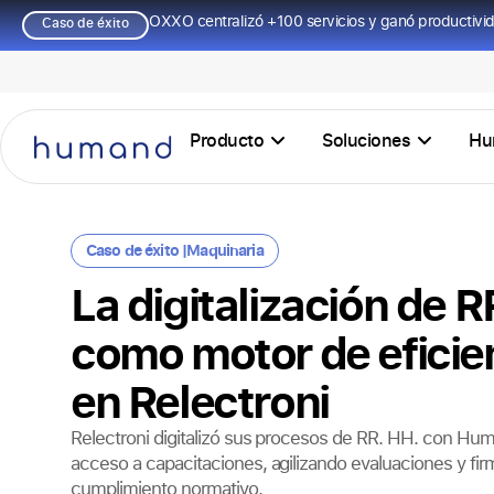
OXXO centralizó +100 servicios y ganó productivi
Caso de éxito
Producto
Soluciones
Hu
Caso de éxito |
Maquinaria
La digitalización de R
como motor de eficie
en Relectroni
Relectroni digitalizó sus procesos de RR. HH. con Hu
acceso a capacitaciones, agilizando evaluaciones y firma
cumplimiento normativo.