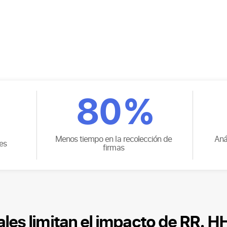
80
%
Menos tiempo en la recolección de
Aná
es
firmas
es limitan el impacto de RR. H