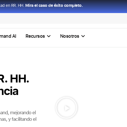
dad en RR. HH.
Mira el caso de éxito completo.
mand AI
Recursos
Nosotros
R. HH.
ncia
mand, mejorando el
s, y facilitando el