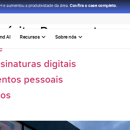
H e aumentou a produtividade da área.
Confira o case completo.
 éxito:
Documentos
nd AI
Recursos
Sobre nós
e
sinaturas digitais
ntos pessoais
cos