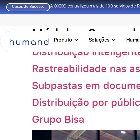
A OXXO centralizou mais de 100 serviços de R
Casos de Sucesso
Módulos Casos de
Produto
Soluções
Huma
Distribuição inteligent
Rastreabilidade nas as
Subpastas em docume
Distribuição por públi
Grupo Bisa