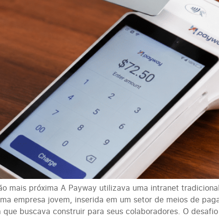
ão mais próxima A Payway utilizava uma intranet tradicion
 uma empresa jovem, inserida em um setor de meios de pag
que buscava construir para seus colaboradores. O desafio