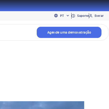
EN
Suporte
Entrar
PT
ES
Agende uma demonstração